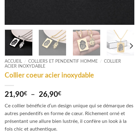
ACCUEIL
/
COLLIERS ET PENDENTIF HOMME
/
COLLIER
ACIER INOXYDABLE
Collier coeur acier inoxydable
Plage
21,90
€
–
26,90
€
de
Ce collier bénéficie d’un design unique qui se démarque des
prix :
autres pendentifs en forme de cœur. Richement orné et
21,90€
présentant une allure bien lustrée, il confère un look à la
à
fois chic et authentique.
26,90€