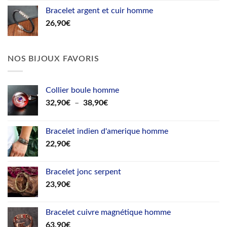
Bracelet argent et cuir homme
26,90
€
NOS BIJOUX FAVORIS
Collier boule homme
Plage
32,90
€
–
38,90
€
de
prix :
Bracelet indien d'amerique homme
32,90€
22,90
€
à
38,90€
Bracelet jonc serpent
23,90
€
Bracelet cuivre magnétique homme
63,90
€