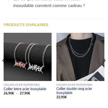
inoxydable convient comme cadeau ?
PRODUITS SIMILAIRES
COLLIER ACIER INOXYDABLE
COLLIER ACIER INOXYDABLE
Collier double rang acier
Collier lettre acier inoxydable
inoxydable
Plage
26,90
€
–
27,90
€
de
22,90
€
prix :
26,90€
à