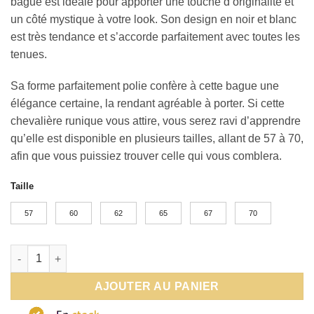
bague est idéale pour apporter une touche d’originalité et
un côté mystique à votre look. Son design en noir et blanc
est très tendance et s’accorde parfaitement avec toutes les
tenues.
Sa forme parfaitement polie confère à cette bague une
élégance certaine, la rendant agréable à porter. Si cette
chevalière runique vous attire, vous serez ravi d’apprendre
qu’elle est disponible en plusieurs tailles, allant de 57 à 70,
afin que vous puissiez trouver celle qui vous comblera.
Taille
57
60
62
65
67
70
quantité de Chevaliere acier inoxydable
AJOUTER AU PANIER