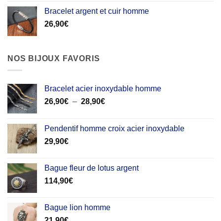
Bracelet argent et cuir homme
26,90
€
NOS BIJOUX FAVORIS
Bracelet acier inoxydable homme
Plage
26,90
€
–
28,90
€
de
prix :
Pendentif homme croix acier inoxydable
26,90€
29,90
€
à
28,90€
Bague fleur de lotus argent
114,90
€
Bague lion homme
21,90
€