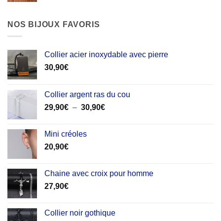
NOS BIJOUX FAVORIS
Collier acier inoxydable avec pierre
30,90
€
Collier argent ras du cou
Plage
29,90
€
–
30,90
€
de
prix :
Mini créoles
29,90€
20,90
€
à
30,90€
Chaine avec croix pour homme
27,90
€
Collier noir gothique