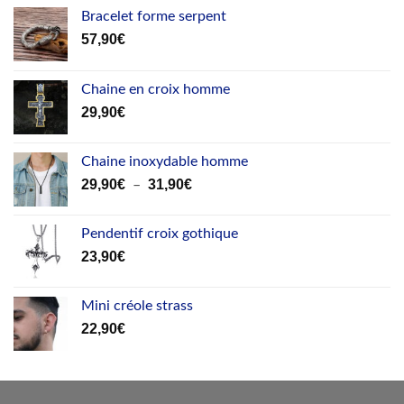
Bracelet forme serpent
57,90
€
Chaine en croix homme
29,90
€
Chaine inoxydable homme
Plage
29,90
€
31,90
€
–
de
prix :
Pendentif croix gothique
29,90€
23,90
€
à
31,90€
Mini créole strass
22,90
€