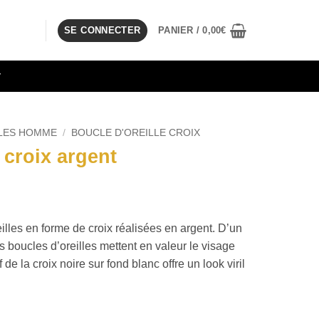
SE CONNECTER
PANIER /
0,00
€
T
LLES HOMME
/
BOUCLE D'OREILLE CROIX
 croix argent
lles en forme de croix réalisées en argent. D’un
s boucles d’oreilles mettent en valeur le visage
 de la croix noire sur fond blanc offre un look viril
oix argent