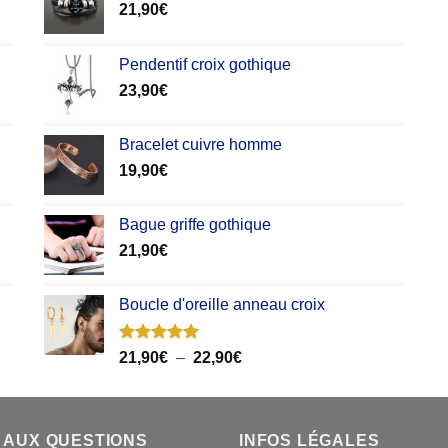
21,90
€
Pendentif croix gothique
23,90
€
Bracelet cuivre homme
19,90
€
Bague griffe gothique
21,90
€
Boucle d'oreille anneau croix
Note
5.00
Plage
21,90
€
–
22,90
€
sur 5
de
prix :
21,90€
 AUX QUESTIONS
INFOS LÉGALES
à