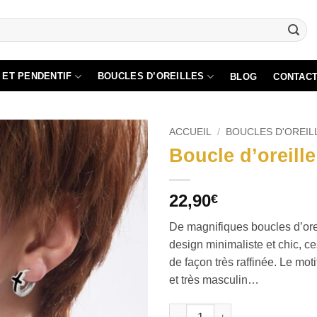
 ET PENDENTIF
BOUCLES D’OREILLES
BLOG
CONTAC
ACCUEIL
/
BOUCLES D'OREI
Boucle d’oreille
22,90
€
De magnifiques boucles d’orei
design minimaliste et chic, ce
de façon très raffinée. Le motif
et très masculin…
quantité de Boucle d'oreille cr