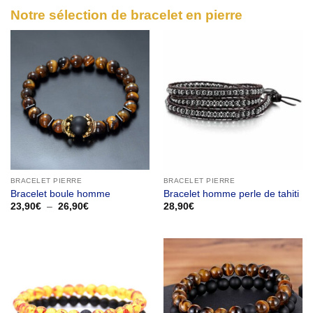
Notre sélection de bracelet en pierre
BRACELET PIERRE
BRACELET PIERRE
Bracelet boule homme
Bracelet homme perle de tahiti
Plage
23,90
€
–
26,90
€
28,90
€
de
prix :
23,90€
à
26,90€