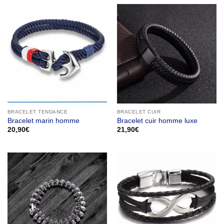
BRACELET TENDANCE
BRACELET CUIR
Bracelet marin homme
Bracelet cuir homme luxe
20,90
€
21,90
€