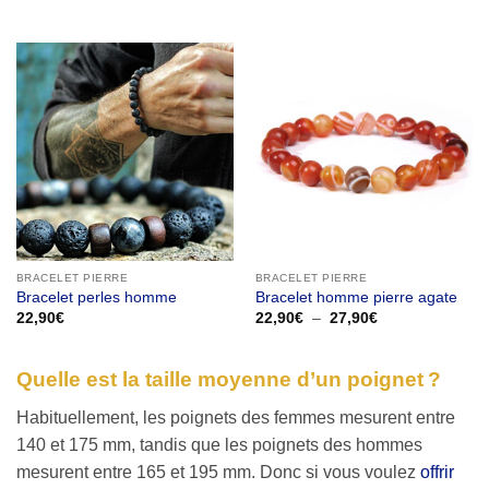
BRACELET PIERRE
BRACELET PIERRE
Bracelet perles homme
Bracelet homme pierre agate
Plage
22,90
€
22,90
€
–
27,90
€
de
prix :
22,90€
à
Quelle est la taille moyenne d’un poignet ?
27,90€
Habituellement, les poignets des femmes mesurent entre
140 et 175 mm, tandis que les poignets des hommes
mesurent entre 165 et 195 mm. Donc si vous voulez
offrir