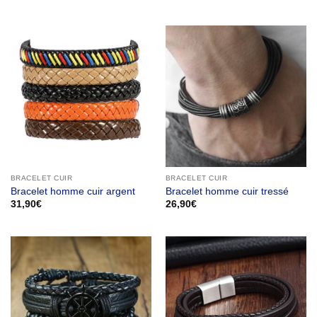
de
prix :
20,90€
à
22,90€
BRACELET CUIR
BRACELET CUIR
Bracelet homme cuir argent
Bracelet homme cuir tressé
31,90
€
26,90
€