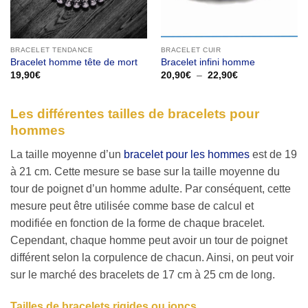
BRACELET TENDANCE
BRACELET CUIR
Bracelet homme tête de mort
Bracelet infini homme
Plage
19,90
€
20,90
€
–
22,90
€
de
prix :
20,90€
à
Les différentes tailles de bracelets pour
22,90€
hommes
La taille moyenne d’un
bracelet pour les hommes
est de 19
à 21 cm. Cette mesure se base sur la taille moyenne du
tour de poignet d’un homme adulte. Par conséquent, cette
mesure peut être utilisée comme base de calcul et
modifiée en fonction de la forme de chaque bracelet.
Cependant, chaque homme peut avoir un tour de poignet
différent selon la corpulence de chacun. Ainsi, on peut voir
sur le marché des bracelets de 17 cm à 25 cm de long.
Tailles de bracelets rigides ou joncs