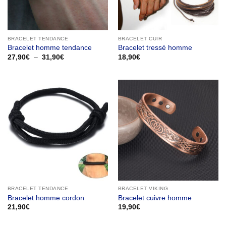
BRACELET TENDANCE
BRACELET CUIR
Bracelet homme tendance
Bracelet tressé homme
Plage
27,90
€
–
31,90
€
18,90
€
de
prix :
27,90€
à
31,90€
BRACELET TENDANCE
BRACELET VIKING
Bracelet homme cordon
Bracelet cuivre homme
21,90
€
19,90
€